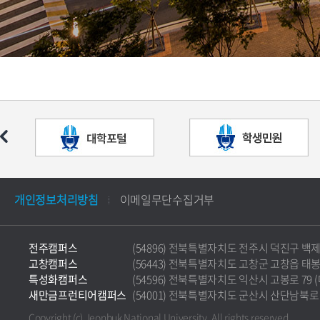
개인정보처리방침
이메일무단수집거부
전주캠퍼스
(54896) 전북특별자치도 전주시 덕진구 백제대로 5
고창캠퍼스
(56443) 전북특별자치도 고창군 고창읍 태봉로 36
특성화캠퍼스
(54596) 전북특별자치도 익산시 고봉로 79 (마동)
새만금프런티어캠퍼스
(54001) 전북특별자치도 군산시 산단남북로 177 
Copyright (c) Jeonbuk National University.
All rights reserved.