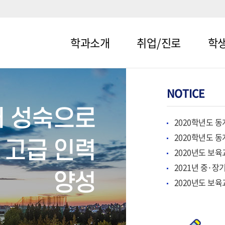
학과소개
취업/진로
학
메뉴1-1
메뉴2-1
메뉴3-
메뉴1-2
메뉴2-2
메뉴3-
어 성숙으로
2020학년도 동
2020학년도 동
 고급 인력
2020년도 보육
2021년 중·
양성
2020년도 보육