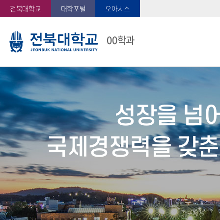
전북대학교
대학포털
오아시스
00학과
성장을 넘
국제경쟁력을 갖춘