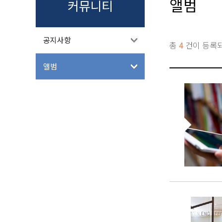
앨범
커뮤니티
공지사항
총
4
건이 등록
앨범