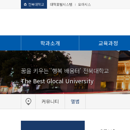
전북대학교
대학포털시스템
오아시스
학과소개
교육과정
꿈을 키우는 '행복 배움터' 전북대학교
The Best Glocal University
커뮤니티
앨범