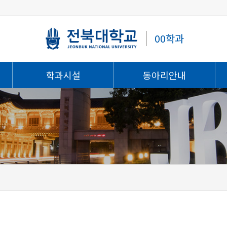
00학과
학과시설
동아리안내