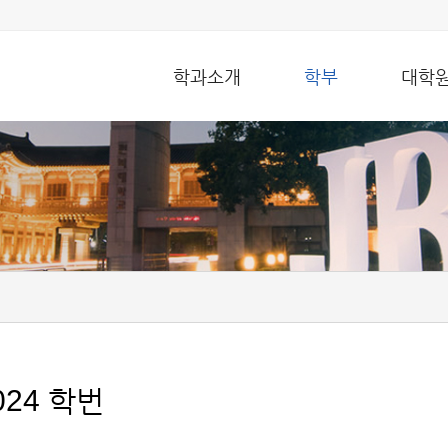
학과소개
학부
대학
024 학번