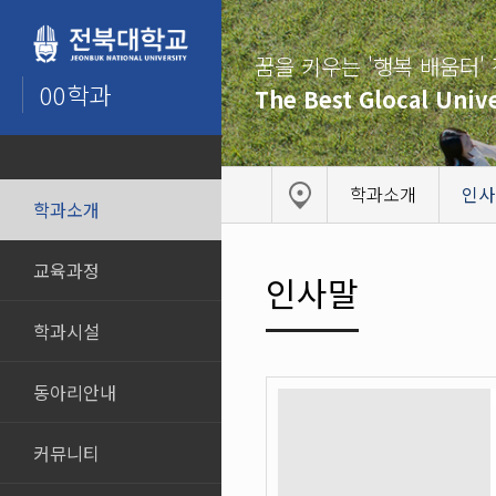
꿈을 키우는 '행복 배움터'
00학과
The Best Glocal Unive
학과소개
인사
학과소개
교육과정
인사말
학과시설
동아리안내
커뮤니티