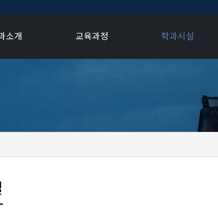
과소개
교육과정
학과시설
설